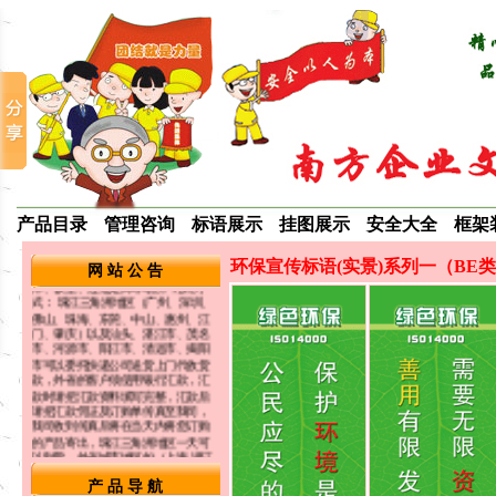
我司长期提供品质宣传标语挂图海
报，生产管理系列标语挂图，
5S/6S/7S/8S宣传标语挂图，环保宣
传标语海报，ROHS/ISO14001系列
标语海报，企业文化类标语挂图，食
堂礼仪宣传图片，成功激励口号 警觉
提醒标语画口号 节约能源标语挂图，
企业培训标语，生产安全宣传标语挂
图 企业成本控制标语海报 酒店宾馆服
务标语 学校文明礼仪标语 食品卫生安
全标语 企业成本控制标语 各法律宣传
标语 防偷防盗口号标语 医院医疗宣传
标语 车间生产控制标语等...欢迎光临
选购详细内容请参考本公司网站：
www.5s886.com
产品目录
管理咨询
标语展示
挂图展示
安全大全
框架
适合张贴场所：办公室、车间办公
室、会议室、会客厅、培训教室、仓
环保宣传标语(实景)系列一（BE
库、饭堂、过道走廊等场所. 订购方
网 站 公 告
式： 珠江三角洲地区（广州、深圳、
佛山、珠海、东莞、中山、惠州、江
门、肇庆）以及汕头、湛江市、茂名
市、河源市、阳江市、清远市、揭阳
市可以委托快递公司送货上门代收货
款，外省的客户须使用银行汇款，汇
款时请把汇款资料填写完整，汇款后
请把汇款凭证及订购单传真至我司，
我司收到传真后将在当天内将您订购
的产品寄出，珠江三角洲地区一天可
以到货，外省城市地区如（上海 浙江
杭州 宁波 温州 天津 福建 福州市 厦门
市 江苏省 南京市 无锡市 徐州市 常州
市 苏州市 山东省 济南市 青岛市 河南
产 品 导 航