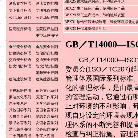
BBX25 追求绿色时尚，拥抱绿色生活
酒店宾馆标语
酒店宾馆挂图
BBX27 生产绿色产品，使用绿色产品
文明礼仪标语
文明礼仪挂图
BBX29 降低生产成本，节约地球资源
公共场所系列
公共场所挂图
BBX31 珍惜资源永续利用，绿化环境净化心
BBX33 环保成就健康生活
医院医疗标语
医院医疗挂图
甲型流感海报
GB／T14000—I
食品安全标语
食品安全挂图
防偷防盗标语
防偷防盗挂图
GB／T14000—IS
交通安全标语
交通安全挂图
防火消防标语
防火消防挂图
委员会(1SO／TC20
消防安全挂图
管理体系国际系列标准。 
建筑建设标语
建筑建设挂图
化的管理标准，是由最
学校标语挂图
宿舍文化系列
的管理活动，它通过有
廉洁文化系列
党建工作系列
弟子规系列
国学论语系列
止对环境的不利影响，
其他国学系列
爱国名言系列
现自身设定的环境表现
人格名言系列
励志名言系列
理体系的不断完善和提高
读书名言系列
友谊名言系列
爱心慈善海报
义务献血海报
检查与纠正措施、管理
二十四孝海报
千字文海报