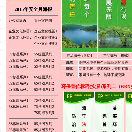
郑州，洛阳 湖北 武汉市 湖南 长沙市
西安 昆明 贵阳 成都 青海 兰州 江西
南昌）3-4天可以到货。
2015年安全月海报
订 购 热 线：
0769-82286226 13922515848
联系人：白先生
办公室标语
办公室挂图
订 购 传 真：
0769-82713929
企业文化标语1
企业文化挂图1
企业文化标语2
企业文化挂图2
企业文化挂图3
5S标语系列1
5S挂图系列1
产品编号：BE01
产品编号：BE02
5S标语系列2
5S挂图系列2
BE01
保护环境是每个公民应尽的责任
5S海报系列5
5S挂图系列3
BE02
需要无限，资源有限，善用有限，
BE03
家园只有一个，地球不能克隆
6S标语系列1
6S挂图系列1
6S标语系列2
6S挂图系列2
环保宣传标语(实景)系列二（BBX
6S海报系列5
6S挂图系列3
7S标语系列1
7S挂图系列1
7S标语系列2
7S挂图系列2
7S海报系列5
8S标语系列1
8S挂图系列1
8S标语系列2
8S挂图系列2