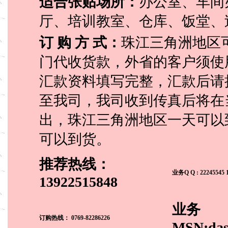
适合张贴场所：
办公室、车间
厅、培训教室、仓库、饭堂、
订 购 方 式：
珠江三角洲地区
门代收货款，外省的客户须使
汇款资料填写完整，汇款后请
至我司，我司收到传真后将在
出，珠江三角洲地区一天可以到
可以到货。
推荐热线：
业务Q Q : 22245545 
13922515848
业务
订购热线：
0769-82286226
MSN:das