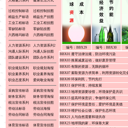
人格魅力系列
健康生活方式
过程控制标语
过程控制挂图
精益生产标语
精益生产挂图
工业工程标语
工业工程挂图
零缺陷标语
零缺陷挂图
六西格玛标语
六西格玛挂图
人力资源系列1
人力资源系列2
编号：BBX29
编号：BBX30
沟通人际系列
沟通人际挂图
BBX01 遵守法律法规，防治环境污染
团队建设系列
团队合作系列
BBX03 推展减废运动，做好废弃管理
BBX05 有限的资源，无限的循环
职业规划系列
职业规划海报
BBX07 索取资源力求简单，利用资源转化完
职业素养系列
职业素养海报
BBX09 环保利民，节约先行
职业态度系列
爱岗敬业海报
BBX11 保护环境，持续发展
采购宣传标语
采购宣传海报
BBX13 地球资源要珍惜，环境保护是共识
财务室系列
财务管理海报
BBX15 提高环保意识，争做环保公民
税法宣传系列
税法宣传挂图
BBX17 保护环境是责任，爱护环境是美德
劳动法标语
劳动法海报
BBX19 维护社会公德，保护生态环境
劳动合同标语
劳动合同海报
BBX21 人与自然需要和谐共存
BBX23 地球我的家，环保靠大家
体育宣传标语
体育宣传挂图