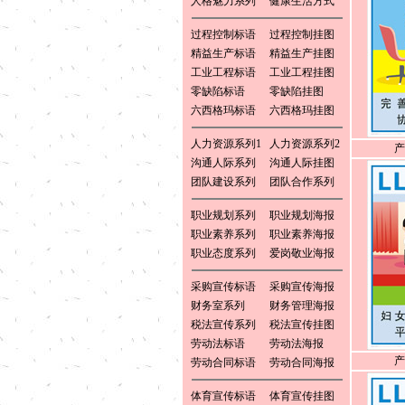
人格魅力系列
健康生活方式
过程控制标语
过程控制挂图
精益生产标语
精益生产挂图
工业工程标语
工业工程挂图
零缺陷标语
零缺陷挂图
六西格玛标语
六西格玛挂图
人力资源系列1
人力资源系列2
产
沟通人际系列
沟通人际挂图
团队建设系列
团队合作系列
职业规划系列
职业规划海报
职业素养系列
职业素养海报
职业态度系列
爱岗敬业海报
采购宣传标语
采购宣传海报
财务室系列
财务管理海报
税法宣传系列
税法宣传挂图
劳动法标语
劳动法海报
产
劳动合同标语
劳动合同海报
体育宣传标语
体育宣传挂图