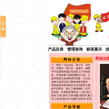
标语海报，企业文化类标语挂图，食
堂礼仪宣传图片，成功激励口号 警觉
提醒标语画口号 节约能源标语挂图，
企业培训标语，生产安全宣传标语挂
图 企业成本控制标语海报 酒店宾馆服
务标语 学校文明礼仪标语 食品卫生安
全标语 企业成本控制标语 各法律宣传
标语 防偷防盗口号标语 医院医疗宣传
标语 车间生产控制标语等...欢迎光临
选购详细内容请参考本公司网站：
www.5s886.com
适合张贴场所：办公室、车间办公
室、会议室、会客厅、培训教室、仓
库、饭堂、过道走廊等场所. 订购方
产品目录
管理咨询
标语展示
式： 珠江三角洲地区（广州、深圳、
佛山、珠海、东莞、中山、惠州、江
门、肇庆）以及汕头、湛江市、茂名
劳动法
网 站 公 告
市、河源市、阳江市、清远市、揭阳
市可以委托快递公司送货上门代收货
款，外省的客户须使用银行汇款，汇
款时请把汇款资料填写完整，汇款后
请把汇款凭证及订购单传真至我司，
我司收到传真后将在当天内将您订购
的产品寄出，珠江三角洲地区一天可
以到货，外省城市地区如（上海 浙江
杭州 宁波 温州 天津 福建 福州市 厦门
市 江苏省 南京市 无锡市 徐州市 常州
市 苏州市 山东省 济南市 青岛市 河南
郑州，洛阳 湖北 武汉市 湖南 长沙市
西安 昆明 贵阳 成都 青海 兰州 江西
南昌）3-4天可以到货。
产 品 导 航
订 购 热 线：