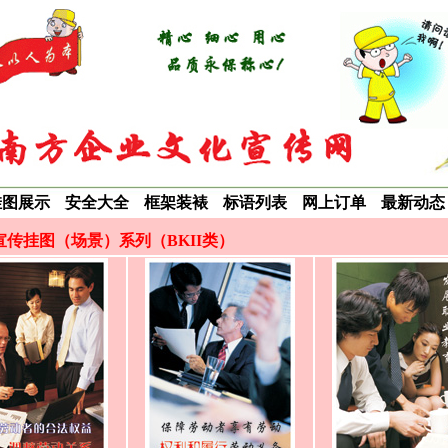
挂图展示
安全大全
框架装裱
标语列表
网上订单
最新动态
宣传挂图（场景）系列（BKII类）