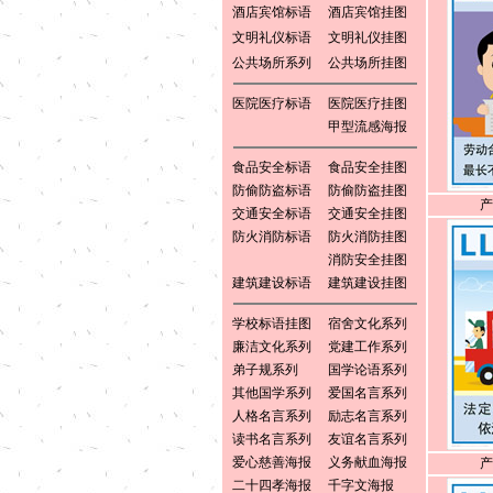
酒店宾馆标语
酒店宾馆挂图
文明礼仪标语
文明礼仪挂图
公共场所系列
公共场所挂图
医院医疗标语
医院医疗挂图
甲型流感海报
食品安全标语
食品安全挂图
防偷防盗标语
防偷防盗挂图
产
交通安全标语
交通安全挂图
防火消防标语
防火消防挂图
消防安全挂图
建筑建设标语
建筑建设挂图
学校标语挂图
宿舍文化系列
廉洁文化系列
党建工作系列
弟子规系列
国学论语系列
其他国学系列
爱国名言系列
人格名言系列
励志名言系列
读书名言系列
友谊名言系列
爱心慈善海报
义务献血海报
产
二十四孝海报
千字文海报