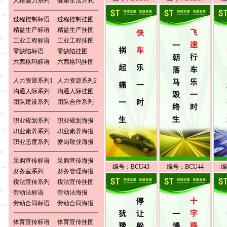
人格魅力系列
健康生活方式
过程控制标语
过程控制挂图
精益生产标语
精益生产挂图
工业工程标语
工业工程挂图
零缺陷标语
零缺陷挂图
六西格玛标语
六西格玛挂图
人力资源系列1
人力资源系列2
沟通人际系列
沟通人际挂图
团队建设系列
团队合作系列
职业规划系列
职业规划海报
职业素养系列
职业素养海报
职业态度系列
爱岗敬业海报
采购宣传标语
采购宣传海报
编号：BCU43
编号：BCU44
编
财务室系列
财务管理海报
税法宣传系列
税法宣传挂图
劳动法标语
劳动法海报
劳动合同标语
劳动合同海报
体育宣传标语
体育宣传挂图