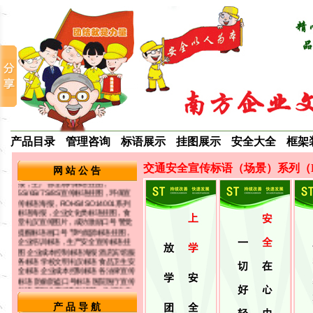
＝ 最新动态 ＝
产品目录
管理咨询
标语展示
挂图展示
安全大全
框架
我司长期提供品质宣传标语挂图海
报，生产管理系列标语挂图，
5S/6S/7S/8S宣传标语挂图，环保宣
交通安全宣传标语（场景）系列（
网 站 公 告
传标语海报，ROHS/ISO14001系列
标语海报，企业文化类标语挂图，食
堂礼仪宣传图片，成功激励口号 警觉
提醒标语画口号 节约能源标语挂图，
企业培训标语，生产安全宣传标语挂
图 企业成本控制标语海报 酒店宾馆服
务标语 学校文明礼仪标语 食品卫生安
全标语 企业成本控制标语 各法律宣传
标语 防偷防盗口号标语 医院医疗宣传
标语 车间生产控制标语等...欢迎光临
选购详细内容请参考本公司网站：
www.5s886.com
适合张贴场所：办公室、车间办公
室、会议室、会客厅、培训教室、仓
产 品 导 航
库、饭堂、过道走廊等场所. 订购方