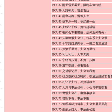
BCU37 雨天雪天雾天，限制车速行驶
BCU39 大路朝天，请走右边
BCU41 乱窜马路，游戏人生
BCU43 快车乐一时，祸起痛一生
BCU45 支线让干线，抢行起祸端
BCU47 夜间会车要谨慎，远光近光有分寸
BCU49 头脑绷紧安全弦，行车系上安全带
BCU51 十字路口易闯祸，一慢二看三通过
BCU53 拒酒千里外，安全万里行
BCU55 礼让礼让，人车无恙
BCU57 宁绕百步远，不抢一步险
BCU59 遵守交规，储蓄安全
BCU61 交规学记用，安全你我他
BCU63 找点空闲找点时间，交通法规经常看
BCU65 礼让平安行，冲撞祸根生
BCU67 大意与事故挂钩，小心与平安交友
BCU69 警惕安全在，麻痹事故来
BCU71 管理不善，事故不断
BCU73 管理基础打得牢，安全大厦层层高
BCU75 疾病从口入，事故由松出