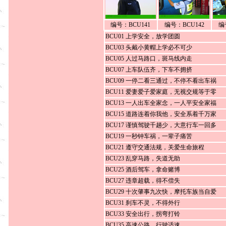
编号：BCU141
编号：BCU142
编
BCU01 上学安全，放学团圆
BCU03 头戴小黄帽上学必不可少
BCU05 人过马路口，斑马线内走
BCU07 上车队伍齐，下车不拥挤
BCU09 一停二看三通过，不停不看出车祸
BCU11 爱妻爱子爱家庭，无视交规等于零
BCU13 一人出车全家念，一人平安全家福
BCU15 道路连着你我他，安全系着千万家
BCU17 谨慎驾驶千趟少，大意行车一回多
BCU19 一秒钟车祸，一辈子痛苦
BCU21 遵守交通法规，关爱生命旅程
BCU23 乱穿马路，失道无助
BCU25 酒后驾车，拿命赌博
BCU27 违章超载，得不偿失
BCU29 十次肇事九次快，摩托车族当自爱
BCU31 刹车不灵，不得外行
BCU33 安全出行，拐弯打铃
BCU35 高速公路，行驶适速