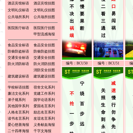
酒店宾馆标语
酒店宾馆挂图
文明礼仪标语
文明礼仪挂图
公共场所系列
公共场所挂图
医院医疗标语
医院医疗挂图
甲型流感海报
食品安全标语
食品安全挂图
防偷防盗标语
防偷防盗挂图
交通安全标语
交通安全挂图
编号：BCU50
编号：BCU51
编
防火消防标语
防火消防挂图
消防安全挂图
建筑建设标语
建筑建设挂图
学校标语挂图
宿舍文化系列
廉洁文化系列
党建工作系列
弟子规系列
国学论语系列
其他国学系列
爱国名言系列
人格名言系列
励志名言系列
读书名言系列
友谊名言系列
爱心慈善海报
义务献血海报
二十四孝海报
千字文海报