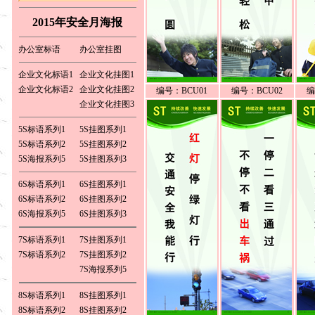
式： 珠江三角洲地区（广州、深圳、
佛山、珠海、东莞、中山、惠州、江
2015年安全月海报
门、肇庆）以及汕头、湛江市、茂名
市、河源市、阳江市、清远市、揭阳
市可以委托快递公司送货上门代收货
办公室标语
办公室挂图
款，外省的客户须使用银行汇款，汇
款时请把汇款资料填写完整，汇款后
企业文化标语1
企业文化挂图1
请把汇款凭证及订购单传真至我司，
我司收到传真后将在当天内将您订购
企业文化标语2
企业文化挂图2
编号：BCU01
编号：BCU02
编
的产品寄出，珠江三角洲地区一天可
企业文化挂图3
以到货，外省城市地区如（上海 浙江
杭州 宁波 温州 天津 福建 福州市 厦门
市 江苏省 南京市 无锡市 徐州市 常州
5S标语系列1
5S挂图系列1
市 苏州市 山东省 济南市 青岛市 河南
5S标语系列2
5S挂图系列2
郑州，洛阳 湖北 武汉市 湖南 长沙市
西安 昆明 贵阳 成都 青海 兰州 江西
5S海报系列5
5S挂图系列3
南昌）3-4天可以到货。
订 购 热 线：
6S标语系列1
6S挂图系列1
0769-82286226 13922515848
联系人：白先生
6S标语系列2
6S挂图系列2
订 购 传 真：
0769-82713929
6S海报系列5
6S挂图系列3
7S标语系列1
7S挂图系列1
7S标语系列2
7S挂图系列2
7S海报系列5
8S标语系列1
8S挂图系列1
8S标语系列2
8S挂图系列2