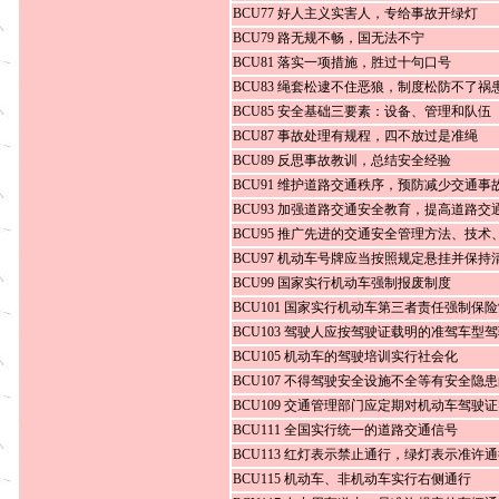
BCU77 好人主义实害人，专给事故开绿灯
BCU79 路无规不畅，国无法不宁
BCU81 落实一项措施，胜过十句口号
BCU83 绳套松逮不住恶狼，制度松防不了祸
BCU85 安全基础三要素：设备、管理和队伍
BCU87 事故处理有规程，四不放过是准绳
BCU89 反思事故教训，总结安全经验
BCU91 维护道路交通秩序，预防减少交通事
BCU93 加强道路交通安全教育，提高道路交
BCU95 推广先进的交通安全管理方法、技术
BCU97 机动车号牌应当按照规定悬挂并保持
BCU99 国家实行机动车强制报废制度
BCU101 国家实行机动车第三者责任强制保
BCU103 驾驶人应按驾驶证载明的准驾车型
BCU105 机动车的驾驶培训实行社会化
BCU107 不得驾驶安全设施不全等有安全隐
BCU109 交通管理部门应定期对机动车驾驶
BCU111 全国实行统一的道路交通信号
BCU113 红灯表示禁止通行，绿灯表示准许
BCU115 机动车、非机动车实行右侧通行