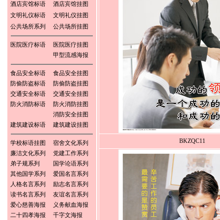
酒店宾馆标语
酒店宾馆挂图
文明礼仪标语
文明礼仪挂图
公共场所系列
公共场所挂图
医院医疗标语
医院医疗挂图
甲型流感海报
食品安全标语
食品安全挂图
防偷防盗标语
防偷防盗挂图
交通安全标语
交通安全挂图
防火消防标语
防火消防挂图
消防安全挂图
建筑建设标语
建筑建设挂图
BKZQC11
学校标语挂图
宿舍文化系列
廉洁文化系列
党建工作系列
弟子规系列
国学论语系列
其他国学系列
爱国名言系列
人格名言系列
励志名言系列
读书名言系列
友谊名言系列
爱心慈善海报
义务献血海报
二十四孝海报
千字文海报