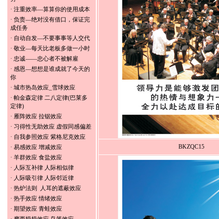
·
注重效率—算算你的使用成本
·
负责—绝对没有借口，保证完
成任务
·
自动自发—不要事事等人交代
·
敬业—每天比老板多做一小时
·
忠诚——忠心者不被解雇
·
感恩—想想是谁成就了今天的
你
·
城市热岛效应_雪球效应
·
帕金森定律 二八定律(巴莱多
定律)
·
雁阵效应 拉锯效应
·
习得性无助效应 虚假同感偏差
·
自我参照效应 紫格尼克效应
BKZQC15
·
易感效应 增减效应
·
羊群效应 食盐效应
·
人际互补律 人际相似律
·
人际吸引律 人际邻近律
·
热炉法则 人耳的遮蔽效应
·
热手效应 情绪效应
·
期望效应 青蛙效应