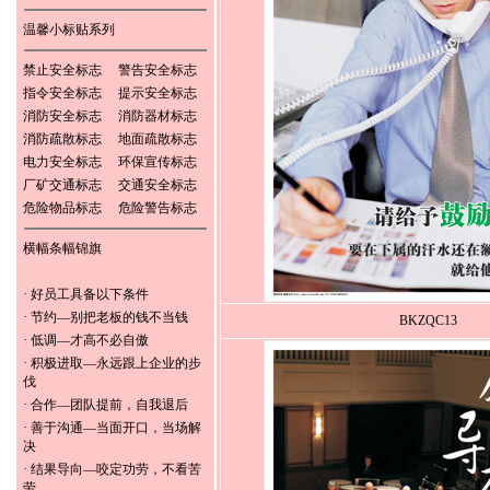
温馨小标贴系列
禁止安全标志
警告安全标志
指令安全标志
提示安全标志
消防安全标志
消防器材标志
消防疏散标志
地面疏散标志
电力安全标志
环保宣传标志
厂矿交通标志
交通安全标志
危险物品标志
危险警告标志
横幅条幅锦旗
·
好员工具备以下条件
·
节约—别把老板的钱不当钱
BKZQC13
·
低调—才高不必自傲
·
积极进取—永远跟上企业的步
伐
·
合作—团队提前，自我退后
·
善于沟通—当面开口，当场解
决
·
结果导向—咬定功劳，不看苦
劳