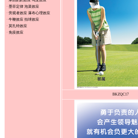
·
摩西奶奶效应 鸟笼效应
·
墨菲定律 泡菜效应
·
旁观者效应 瀑布心理效应
·
牛鞭效应 拍球效应
·
莫扎特效应
·
免疫效应
BKZQC17