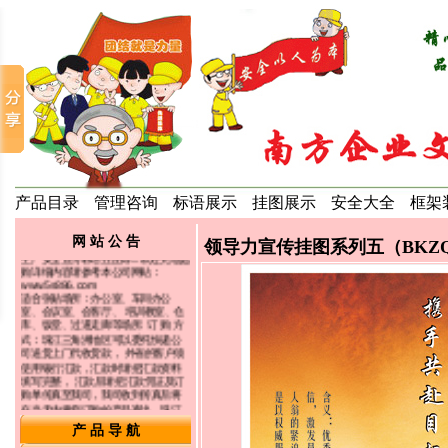
＝ 最新动态 ＝
我司长期提供品质宣传标语挂图海
报，生产管理系列标语挂图，
5S/6S/7S/8S宣传标语挂图，环保宣
传，ROHS/ISO14001系列标语海
报，企业文化类标语挂图，食堂礼
产品目录
管理咨询
标语展示
挂图展示
安全大全
框架
仪，节约标语挂图，企业培训标语，
生产安全宣传标语挂图等...欢迎光临选
购详细内容请参考本公司网站：
网 站 公 告
领导力宣传挂图系列五（BKZQC类
www.5s886.com
适合张贴场所：办公室、车间办公
室、会议室、会客厅、 培训教室、仓
库、饭堂、过道走廊等场所. 订 购 方
式：珠江三角洲地区可以委托快递公
司送货上门代收货款， 外省的客户须
使用银行汇款，汇款时请把汇款资料
填写完整， 汇款后请把汇款凭证及订
购单传真至我司，我司收到传真后将
在当天内将您订购的产品寄出，珠江
三角洲地区一天可以到货， 外省城市
地区3-4天可以到货。
www.5s886.com
订 购 热 线：
产 品 导 航
0769-82286226 13922515848