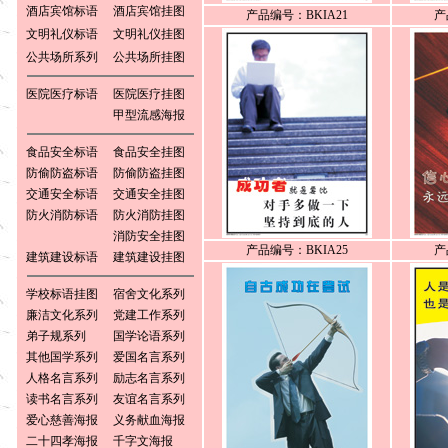
酒店宾馆标语
酒店宾馆挂图
产品编号：BKIA21
产
文明礼仪标语
文明礼仪挂图
公共场所系列
公共场所挂图
医院医疗标语
医院医疗挂图
甲型流感海报
食品安全标语
食品安全挂图
防偷防盗标语
防偷防盗挂图
交通安全标语
交通安全挂图
防火消防标语
防火消防挂图
消防安全挂图
产品编号：BKIA25
产
建筑建设标语
建筑建设挂图
学校标语挂图
宿舍文化系列
廉洁文化系列
党建工作系列
弟子规系列
国学论语系列
其他国学系列
爱国名言系列
人格名言系列
励志名言系列
读书名言系列
友谊名言系列
爱心慈善海报
义务献血海报
二十四孝海报
千字文海报