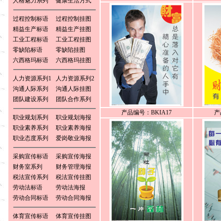
人格魅力系列
健康生活方式
过程控制标语
过程控制挂图
精益生产标语
精益生产挂图
工业工程标语
工业工程挂图
零缺陷标语
零缺陷挂图
六西格玛标语
六西格玛挂图
人力资源系列1
人力资源系列2
沟通人际系列
沟通人际挂图
团队建设系列
团队合作系列
产品编号：BKIA17
产
职业规划系列
职业规划海报
职业素养系列
职业素养海报
职业态度系列
爱岗敬业海报
采购宣传标语
采购宣传海报
财务室系列
财务管理海报
税法宣传系列
税法宣传挂图
劳动法标语
劳动法海报
劳动合同标语
劳动合同海报
体育宣传标语
体育宣传挂图