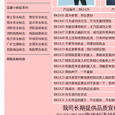
温馨小标贴系列
产品编号：BKIA29
产
BKIA01 因为有我，所以更好
禁止安全标志
警告安全标志
BKIA03 只为成功找方法，不为失败找理由
指令安全标志
提示安全标志
BKIA05 失败后懂得检讨，才乃是成功之母
消防安全标志
消防器材标志
BKIA07 只要有正确的方法，成功是件简单的
消防疏散标志
地面疏散标志
BKIA09 世上没有绝望的处境，只有对处境
电力安全标志
环保宣传标志
BKIA11 不要等待机会，而要创造机会
厂矿交通标志
交通安全标志
BKIA13 有志者事竟成，我行动我定能
危险物品标志
危险警告标志
BKIA15 软弱就是最大的敌人，勇敢就是最
横幅条幅锦旗
BKIA17 财富总是落入对它有精心准备的人手
BKIA19 积极思考造成积极人生，消极思考
BKIA21 两粒种子，一片森林
BKIA23 成功者需不断地累积知识和人脉的
BKIA25 成功者就是要比对手多做一下，坚
BKIA27 我成功，因为我志在成功
BKIA29 自古成功在尝试
BKIA31 人生伟业的建立，不在能知，乃在能
我司长期提供品质宣传