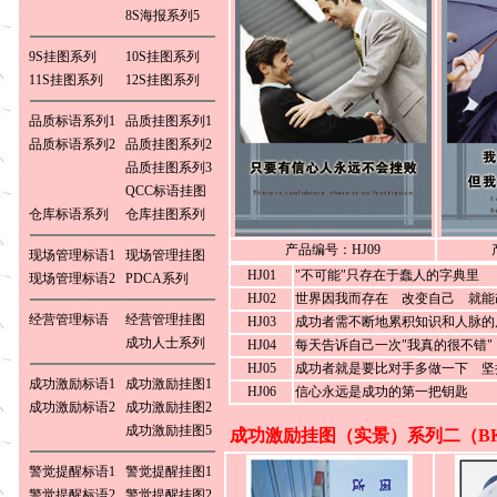
8S海报系列5
9S挂图系列
10S挂图系列
11S挂图系列
12S挂图系列
品质标语系列1
品质挂图系列1
品质标语系列2
品质挂图系列2
品质挂图系列3
QCC标语挂图
仓库标语系列
仓库挂图系列
产品编号：HJ09
现场管理标语1
现场管理挂图
HJ01
"不可能"只存在于蠢人的字典里
现场管理标语2
PDCA系列
HJ02
世界因我而存在 改变自己 就能
经营管理标语
经营管理挂图
HJ03
成功者需不断地累积知识和人脉的
成功人士系列
HJ04
每天告诉自己一次"我真的很不错"
HJ05
成功者就是要比对手多做一下 坚
成功激励标语1
成功激励挂图1
HJ06
信心永远是成功的第一把钥匙
成功激励标语2
成功激励挂图2
成功激励挂图5
成功激励挂图（实景）系列二（BK
警觉提醒标语1
警觉提醒挂图1
警觉提醒标语2
警觉提醒挂图2