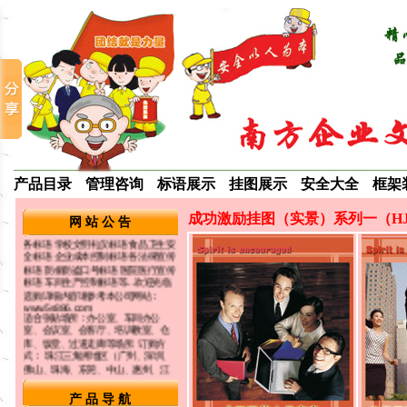
＝ 最新动态 ＝
我司长期提供品质宣传标语挂图海
报，生产管理系列标语挂图，
5S/6S/7S/8S宣传标语挂图，环保宣
传标语海报，ROHS/ISO14001系列
标语海报，企业文化类标语挂图，食
堂礼仪宣传图片，成功激励口号 警觉
产品目录
管理咨询
标语展示
挂图展示
安全大全
框架
提醒标语画口号 节约能源标语挂图，
企业培训标语，生产安全宣传标语挂
图 企业成本控制标语海报 酒店宾馆服
成功激励挂图（实景）系列一（H
网 站 公 告
务标语 学校文明礼仪标语 食品卫生安
全标语 企业成本控制标语 各法律宣传
标语 防偷防盗口号标语 医院医疗宣传
标语 车间生产控制标语等...欢迎光临
选购详细内容请参考本公司网站：
www.5s886.com
适合张贴场所：办公室、车间办公
室、会议室、会客厅、培训教室、仓
库、饭堂、过道走廊等场所. 订购方
式： 珠江三角洲地区（广州、深圳、
佛山、珠海、东莞、中山、惠州、江
门、肇庆）以及汕头、湛江市、茂名
市、河源市、阳江市、清远市、揭阳
市可以委托快递公司送货上门代收货
产 品 导 航
款，外省的客户须使用银行汇款，汇