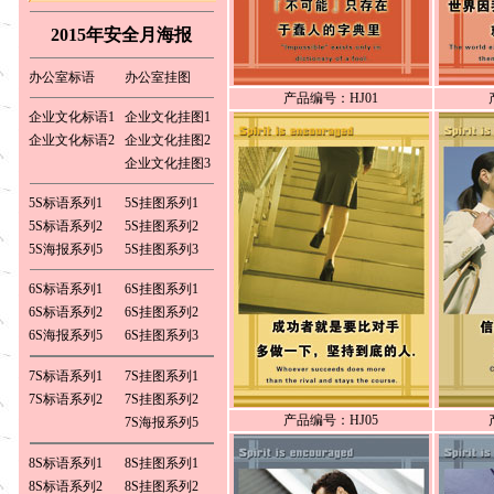
款时请把汇款资料填写完整，汇款后
请把汇款凭证及订购单传真至我司，
2015年安全月海报
我司收到传真后将在当天内将您订购
的产品寄出，珠江三角洲地区一天可
以到货，外省城市地区如（上海 浙江
办公室标语
办公室挂图
杭州 宁波 温州 天津 福建 福州市 厦门
产品编号：HJ01
市 江苏省 南京市 无锡市 徐州市 常州
市 苏州市 山东省 济南市 青岛市 河南
企业文化标语1
企业文化挂图1
郑州，洛阳 湖北 武汉市 湖南 长沙市
企业文化标语2
企业文化挂图2
西安 昆明 贵阳 成都 青海 兰州 江西
南昌）3-4天可以到货。
企业文化挂图3
订 购 热 线：
0769-82286226 13922515848
5S标语系列1
5S挂图系列1
联系人：白先生
订 购 传 真：
5S标语系列2
5S挂图系列2
0769-82713929
5S海报系列5
5S挂图系列3
6S标语系列1
6S挂图系列1
6S标语系列2
6S挂图系列2
6S海报系列5
6S挂图系列3
7S标语系列1
7S挂图系列1
7S标语系列2
7S挂图系列2
产品编号：HJ05
7S海报系列5
8S标语系列1
8S挂图系列1
8S标语系列2
8S挂图系列2