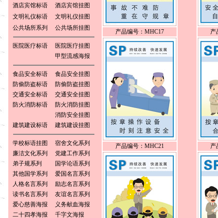
酒店宾馆标语
酒店宾馆挂图
文明礼仪标语
文明礼仪挂图
公共场所系列
公共场所挂图
产品编号：MHC17
产
医院医疗标语
医院医疗挂图
甲型流感海报
食品安全标语
食品安全挂图
防偷防盗标语
防偷防盗挂图
交通安全标语
交通安全挂图
防火消防标语
防火消防挂图
消防安全挂图
建筑建设标语
建筑建设挂图
学校标语挂图
宿舍文化系列
产品编号：MHC21
产
廉洁文化系列
党建工作系列
弟子规系列
国学论语系列
其他国学系列
爱国名言系列
人格名言系列
励志名言系列
读书名言系列
友谊名言系列
爱心慈善海报
义务献血海报
二十四孝海报
千字文海报