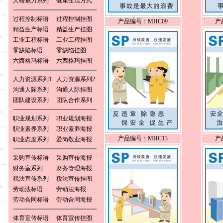
人格魅力系列
健康生活方式
过程控制标语
过程控制挂图
产品编号：MHC09
产
精益生产标语
精益生产挂图
工业工程标语
工业工程挂图
零缺陷标语
零缺陷挂图
六西格玛标语
六西格玛挂图
人力资源系列1
人力资源系列2
沟通人际系列
沟通人际挂图
团队建设系列
团队合作系列
职业规划系列
职业规划海报
职业素养系列
职业素养海报
产品编号：MHC13
产
职业态度系列
爱岗敬业海报
采购宣传标语
采购宣传海报
财务室系列
财务管理海报
税法宣传系列
税法宣传挂图
劳动法标语
劳动法海报
劳动合同标语
劳动合同海报
体育宣传标语
体育宣传挂图