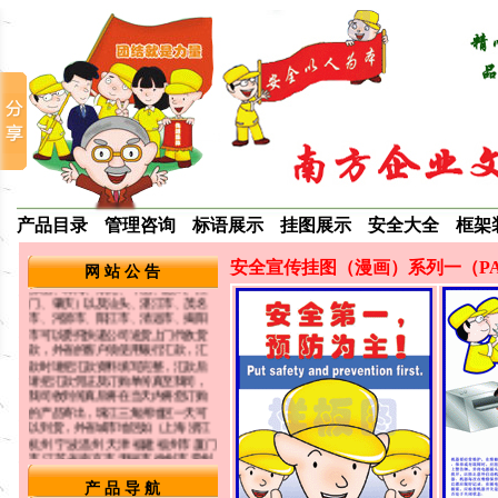
传标语海报，ROHS/ISO14001系列
标语海报，企业文化类标语挂图，食
堂礼仪宣传图片，成功激励口号 警觉
提醒标语画口号 节约能源标语挂图，
企业培训标语，生产安全宣传标语挂
图 企业成本控制标语海报 酒店宾馆服
务标语 学校文明礼仪标语 食品卫生安
全标语 企业成本控制标语 各法律宣传
标语 防偷防盗口号标语 医院医疗宣传
标语 车间生产控制标语等...欢迎光临
选购详细内容请参考本公司网站：
www.5s886.com
适合张贴场所：办公室、车间办公
室、会议室、会客厅、培训教室、仓
产品目录
管理咨询
标语展示
挂图展示
安全大全
框架
库、饭堂、过道走廊等场所. 订购方
式： 珠江三角洲地区（广州、深圳、
佛山、珠海、东莞、中山、惠州、江
安全宣传挂图（漫画）系列一（P
网 站 公 告
门、肇庆）以及汕头、湛江市、茂名
市、河源市、阳江市、清远市、揭阳
市可以委托快递公司送货上门代收货
款，外省的客户须使用银行汇款，汇
款时请把汇款资料填写完整，汇款后
请把汇款凭证及订购单传真至我司，
我司收到传真后将在当天内将您订购
的产品寄出，珠江三角洲地区一天可
以到货，外省城市地区如（上海 浙江
杭州 宁波 温州 天津 福建 福州市 厦门
市 江苏省 南京市 无锡市 徐州市 常州
市 苏州市 山东省 济南市 青岛市 河南
郑州，洛阳 湖北 武汉市 湖南 长沙市
西安 昆明 贵阳 成都 青海 兰州 江西
产 品 导 航
南昌）3-4天可以到货。