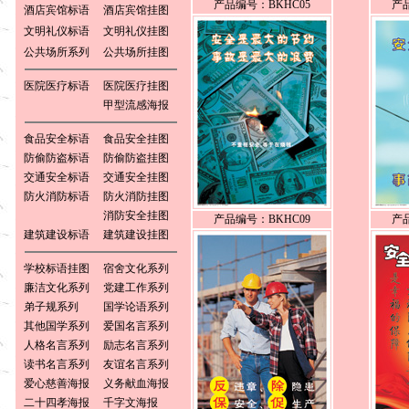
产品编号：BKHC05
产品
酒店宾馆标语
酒店宾馆挂图
文明礼仪标语
文明礼仪挂图
公共场所系列
公共场所挂图
医院医疗标语
医院医疗挂图
甲型流感海报
食品安全标语
食品安全挂图
防偷防盗标语
防偷防盗挂图
交通安全标语
交通安全挂图
防火消防标语
防火消防挂图
消防安全挂图
产品编号：BKHC09
产品
建筑建设标语
建筑建设挂图
学校标语挂图
宿舍文化系列
廉洁文化系列
党建工作系列
弟子规系列
国学论语系列
其他国学系列
爱国名言系列
人格名言系列
励志名言系列
读书名言系列
友谊名言系列
爱心慈善海报
义务献血海报
二十四孝海报
千字文海报