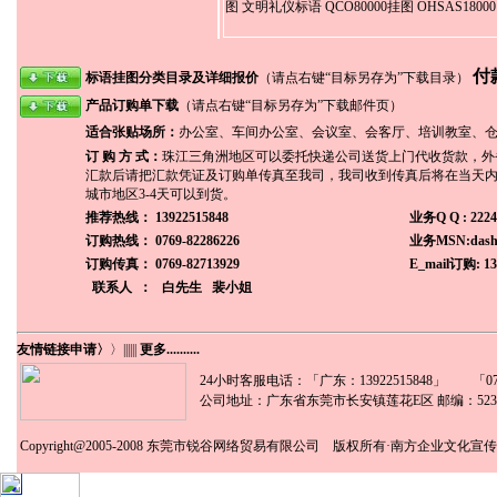
图 文明礼仪标语 QCO80000挂图 OHSAS
付
标语挂图分类目录及详细报价
（请点右键“目标另存为”下载目录）
产品订购单下载
（请点右键“目标另存为”下载邮件页）
适合张贴场所：
办公室、车间办公室、会议室、会客厅、培训教室、仓
订 购 方 式：
珠江三角洲地区可以委托快递公司送货上门代收货款，外
汇款后请把汇款凭证及订购单传真至我司，我司收到传真后将在当天
城市地区3-4天可以到货。
推荐热线： 13922515848
业务Q Q : 2224
订购热线：
0769-82286226
业务MSN:dasha
订购传真： 0769-82713929
E_mail订购: 13
联系人 ：
白先生
裴小姐
友情链接申请〉
〉
||||||
更多..........
24小时客服电话：「广东：13922515848」 「0769
公司地址：广东省东莞市长安镇莲花E区 邮编：5238
Copyright@2005-2008
东莞市锐谷网络贸易有限公司
版权所有·南方企业文化宣