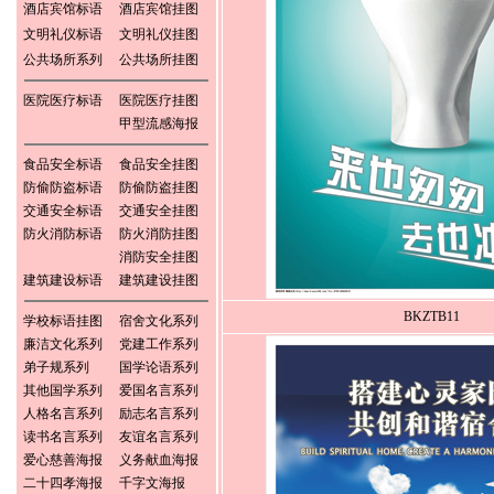
酒店宾馆标语
酒店宾馆挂图
文明礼仪标语
文明礼仪挂图
公共场所系列
公共场所挂图
医院医疗标语
医院医疗挂图
甲型流感海报
食品安全标语
食品安全挂图
防偷防盗标语
防偷防盗挂图
交通安全标语
交通安全挂图
防火消防标语
防火消防挂图
消防安全挂图
建筑建设标语
建筑建设挂图
BKZTB11
学校标语挂图
宿舍文化系列
廉洁文化系列
党建工作系列
弟子规系列
国学论语系列
其他国学系列
爱国名言系列
人格名言系列
励志名言系列
读书名言系列
友谊名言系列
爱心慈善海报
义务献血海报
二十四孝海报
千字文海报