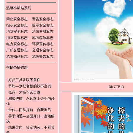
温馨小标贴系列
禁止安全标志
警告安全标志
指令安全标志
提示安全标志
消防安全标志
消防器材标志
消防疏散标志
地面疏散标志
电力安全标志
环保宣传标志
厂矿交通标志
交通安全标志
危险物品标志
危险警告标志
横幅条幅锦旗
·
好员工具备以下条件
·
节约—别把老板的钱不当钱
BKZTB13
·
低调—才高不必自傲
·
积极进取—永远跟上企业的步
伐
·
合作—团队提前，自我退后
·
善于沟通—当面开口，当场解
决
·
结果导向—咬定功劳，不看苦
劳