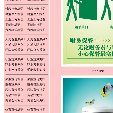
过程控制标语
过程控制挂图
精益生产标语
精益生产挂图
工业工程标语
工业工程挂图
零缺陷标语
零缺陷挂图
六西格玛标语
六西格玛挂图
人力资源系列1
人力资源系列2
沟通人际系列
沟通人际挂图
团队建设系列
团队合作系列
职业规划系列
职业规划海报
职业素养系列
职业素养海报
职业态度系列
爱岗敬业海报
BKZTB09
采购宣传标语
采购宣传海报
财务室系列
财务管理海报
税法宣传系列
税法宣传挂图
劳动法标语
劳动法海报
劳动合同标语
劳动合同海报
体育宣传标语
体育宣传挂图