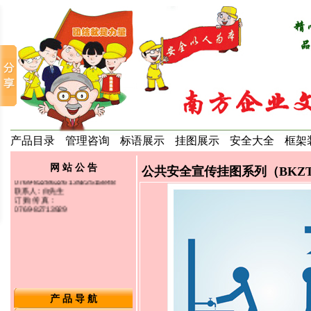
生产安全宣传标语挂图等...欢迎光临选
购详细内容请参考本公司网站：
www.5s886.com
适合张贴场所：办公室、车间办公
室、会议室、会客厅、 培训教室、仓
库、饭堂、过道走廊等场所. 订 购 方
式：珠江三角洲地区可以委托快递公
司送货上门代收货款， 外省的客户须
使用银行汇款，汇款时请把汇款资料
填写完整， 汇款后请把汇款凭证及订
购单传真至我司，我司收到传真后将
在当天内将您订购的产品寄出，珠江
三角洲地区一天可以到货， 外省城市
地区3-4天可以到货。
产品目录
管理咨询
标语展示
挂图展示
安全大全
框架
www.5s886.com
订 购 热 线：
0769-82286226 13922515848
网 站 公 告
联系人：白先生
公共安全宣传挂图系列（BKZTB类
订 购 传 真：
0769-82713929
产 品 导 航