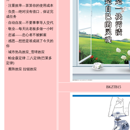
·
注重效率—算算你的使用成本
·
负责—绝对没有借口，保证完
成任务
·
自动自发—不要事事等人交代
·
敬业—每天比老板多做一小时
·
忠诚——忠心者不被解雇
·
感恩—想想是谁成就了今天的
你
·
城市热岛效应_雪球效应
·
帕金森定律 二八定律(巴莱多
定律)
·
雁阵效应 拉锯效应
BKZTB15