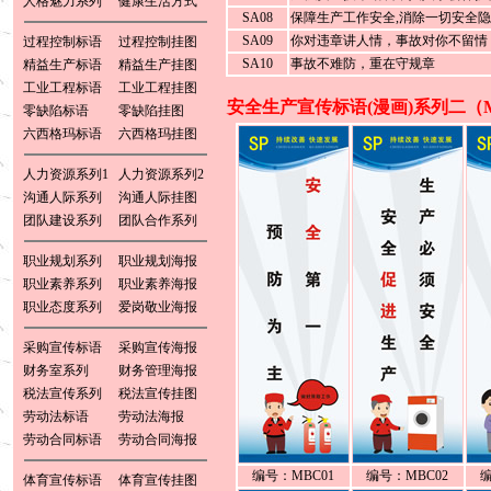
人格魅力系列
健康生活方式
SA08
保障生产工作安全,消除一切安全
SA09
你对违章讲人情，事故对你不留情
过程控制标语
过程控制挂图
SA10
事故不难防，重在守规章
精益生产标语
精益生产挂图
工业工程标语
工业工程挂图
安全生产宣传标语(漫画)系列二（
零缺陷标语
零缺陷挂图
六西格玛标语
六西格玛挂图
人力资源系列1
人力资源系列2
沟通人际系列
沟通人际挂图
团队建设系列
团队合作系列
职业规划系列
职业规划海报
职业素养系列
职业素养海报
职业态度系列
爱岗敬业海报
采购宣传标语
采购宣传海报
财务室系列
财务管理海报
税法宣传系列
税法宣传挂图
劳动法标语
劳动法海报
劳动合同标语
劳动合同海报
编号：MBC01
编号：MBC02
编
体育宣传标语
体育宣传挂图