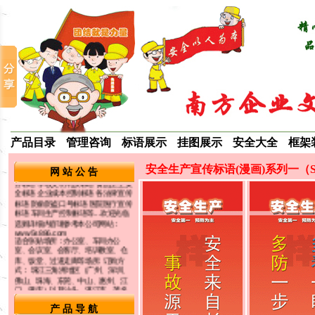
＝ 最新动态 ＝
我司长期提供品质宣传标语挂图海
报，生产管理系列标语挂图，
5S/6S/7S/8S宣传标语挂图，环保宣
传标语海报，ROHS/ISO14001系列
标语海报，企业文化类标语挂图，食
堂礼仪宣传图片，成功激励口号 警觉
提醒标语画口号 节约能源标语挂图，
产品目录
管理咨询
标语展示
挂图展示
安全大全
框架
企业培训标语，生产安全宣传标语挂
图 企业成本控制标语海报 酒店宾馆服
务标语 学校文明礼仪标语 食品卫生安
安全生产宣传标语(漫画)系列一（
网 站 公 告
全标语 企业成本控制标语 各法律宣传
标语 防偷防盗口号标语 医院医疗宣传
标语 车间生产控制标语等...欢迎光临
选购详细内容请参考本公司网站：
www.5s886.com
适合张贴场所：办公室、车间办公
室、会议室、会客厅、培训教室、仓
库、饭堂、过道走廊等场所. 订购方
式： 珠江三角洲地区（广州、深圳、
佛山、珠海、东莞、中山、惠州、江
门、肇庆）以及汕头、湛江市、茂名
市、河源市、阳江市、清远市、揭阳
市可以委托快递公司送货上门代收货
款，外省的客户须使用银行汇款，汇
产 品 导 航
款时请把汇款资料填写完整，汇款后