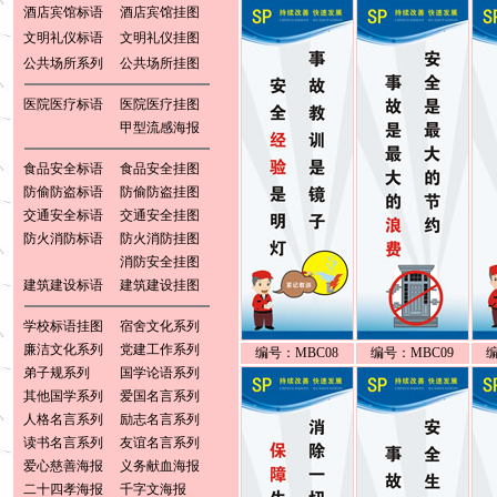
酒店宾馆标语
酒店宾馆挂图
文明礼仪标语
文明礼仪挂图
公共场所系列
公共场所挂图
医院医疗标语
医院医疗挂图
甲型流感海报
食品安全标语
食品安全挂图
防偷防盗标语
防偷防盗挂图
交通安全标语
交通安全挂图
防火消防标语
防火消防挂图
消防安全挂图
建筑建设标语
建筑建设挂图
学校标语挂图
宿舍文化系列
廉洁文化系列
党建工作系列
编号：MBC08
编号：MBC09
编
弟子规系列
国学论语系列
其他国学系列
爱国名言系列
人格名言系列
励志名言系列
读书名言系列
友谊名言系列
爱心慈善海报
义务献血海报
二十四孝海报
千字文海报