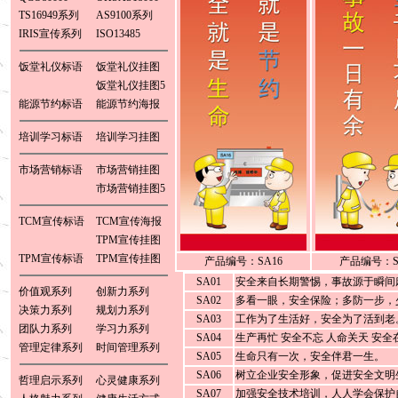
TS16949系列
AS9100系列
IRIS宣传系列
ISO13485
饭堂礼仪标语
饭堂礼仪挂图
饭堂礼仪挂图5
能源节约标语
能源节约海报
培训学习标语
培训学习挂图
市场营销标语
市场营销挂图
市场营销挂图5
TCM宣传标语
TCM宣传海报
TPM宣传挂图
TPM宣传标语
TPM宣传挂图
产品编号：SA16
产品编号：S
SA01
安全来自长期警惕，事故源于瞬间
价值观系列
创新力系列
SA02
多看一眼，安全保险；多防一步，
决策力系列
规划力系列
SA03
工作为了生活好，安全为了活到老
团队力系列
学习力系列
SA04
生产再忙 安全不忘 人命关天 安全
管理定律系列
时间管理系列
SA05
生命只有一次，安全伴君一生。
SA06
树立企业安全形象，促进安全文明
哲理启示系列
心灵健康系列
SA07
加强安全技术培训，人人学会保护