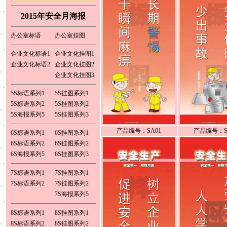
请把汇款凭证及订购单传真至我司，
我司收到传真后将在当天内将您订购
2015年安全月海报
的产品寄出，珠江三角洲地区一天可
以到货，外省城市地区如（上海 浙江
杭州 宁波 温州 天津 福建 福州市 厦门
办公室标语
办公室挂图
市 江苏省 南京市 无锡市 徐州市 常州
市 苏州市 山东省 济南市 青岛市 河南
企业文化标语1
企业文化挂图1
郑州，洛阳 湖北 武汉市 湖南 长沙市
西安 昆明 贵阳 成都 青海 兰州 江西
企业文化标语2
企业文化挂图2
南昌）3-4天可以到货。
企业文化挂图3
订 购 热 线：
0769-82286226 13922515848
联系人：白先生
5S标语系列1
5S挂图系列1
订 购 传 真：
0769-82713929
5S标语系列2
5S挂图系列2
5S海报系列5
5S挂图系列3
产品编号：SA01
产品编号：S
6S标语系列1
6S挂图系列1
6S标语系列2
6S挂图系列2
6S海报系列5
6S挂图系列3
7S标语系列1
7S挂图系列1
7S标语系列2
7S挂图系列2
7S海报系列5
8S标语系列1
8S挂图系列1
8S标语系列2
8S挂图系列2