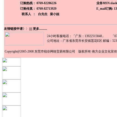
订购热线：
0769-82286226
业务MSN:dasha
订购传真： 0769-82713929
E_mail订购: 13
联系人 ：
白先生
裴小姐
友情链接申请〉
〉
||||||
更多..........
24小时客服电话：「广东：13922515848」 「0769
公司地址：广东省东莞市长安镇莲花E区 邮编：5238
Copyright@2005-2008
东莞市锐谷网络贸易有限公司
版权所有·南方企业文化宣