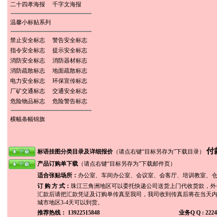
二十四孝海报
千字文海报
温馨小标贴系列
禁止安全标志
警告安全标志
指令安全标志
提示安全标志
消防安全标志
消防器材标志
消防疏散标志
地面疏散标志
电力安全标志
环保宣传标志
厂矿交通标志
交通安全标志
危险物品标志
危险警告标志
横幅条幅锦旗
付
标语挂图分类目录及详细报价
（请点右键“目标另存为”下载目录）
产品订购单下载
（请点右键“目标另存为”下载邮件页）
适合张贴场所：
办公室、车间办公室、会议室、会客厅、培训教室、仓
订 购 方 式：
珠江三角洲地区可以委托快递公司送货上门代收货款，外
汇款后请把汇款凭证及订购单传真至我司，我司收到传真后将在当天
城市地区3-4天可以到货。
推荐热线： 13922515848
业务Q Q : 2224