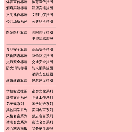
体育宣传标语
体育宣传挂图
酒店宾馆标语
酒店宾馆挂图
文明礼仪标语
文明礼仪挂图
公共场所系列
公共场所挂图
医院医疗标语
医院医疗挂图
甲型流感海报
食品安全标语
食品安全挂图
防偷防盗标语
防偷防盗挂图
交通安全标语
交通安全挂图
防火消防标语
防火消防挂图
消防安全挂图
建筑建设标语
建筑建设挂图
学校标语挂图
宿舍文化系列
廉洁文化系列
党建工作系列
弟子规系列
国学论语系列
其他国学系列
爱国名言系列
人格名言系列
励志名言系列
读书名言系列
友谊名言系列
爱心慈善海报
义务献血海报