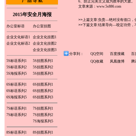
产 品 导 航
6、防止完美主义成为效率的大敌。
文章来源：www.5s886.com
我司长期提供品质宣传标语挂图海
报，生产管理系列标语挂图，
2015年安全月海报
5S/6S/7S/8S宣传标语挂图，环保宣
>>上篇文章:
负责—绝对没有借口，
传，ROHS/ISO14001系列标语海
报，企业文化类标语挂图，食堂礼
>>下篇文章:
结果导向—咬定功劳，
办公室标语
办公室挂图
仪，节约标语挂图，企业培训标语，
生产安全宣传标语挂图等...欢迎光临选
企业文化标语1
企业文化挂图1
购详细内容请参考本公司网站：
www.5s886.com
企业文化标语2
企业文化挂图2
适合张贴场所：办公室、车间办公
室、会议室、会客厅、 培训教室、仓
企业文化挂图3
库、饭堂、过道走廊等场所. 订 购 方
分享到：
QQ空间
百度搜藏
百
式：珠江三角洲地区可以委托快递公
5S标语系列1
5S挂图系列1
QQ收藏
凤凰微博
腾
司送货上门代收货款， 外省的客户须
使用银行汇款，汇款时请把汇款资料
5S标语系列2
5S挂图系列2
填写完整， 汇款后请把汇款凭证及订
5S海报系列5
5S挂图系列3
购单传真至我司，我司收到传真后将
在当天内将您订购的产品寄出，珠江
三角洲地区一天可以到货， 外省城市
6S标语系列1
6S挂图系列1
地区3-4天可以到货。
6S标语系列2
6S挂图系列2
www.5s886.com
订 购 热 线：
6S海报系列5
6S挂图系列3
0769-82286226 13922515848
联系人：白先生
订 购 传 真：
7S标语系列1
7S挂图系列1
0769-82713929
7S标语系列2
7S挂图系列2
7S海报系列5
8S标语系列1
8S挂图系列1