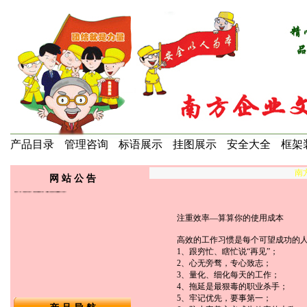
产品目录
管理咨询
标语展示
挂图展示
安全大全
框架
南方
网 站 公 告
注重效率—算算你的使用成本
高效的工作习惯是每个可望成功的
1、跟穷忙、瞎忙说“再见”；
2、心无旁骛，专心致志；
3、量化、细化每天的工作；
4、拖延是最狠毒的职业杀手；
5、牢记优先，要事第一；
＝ 最新动态 ＝